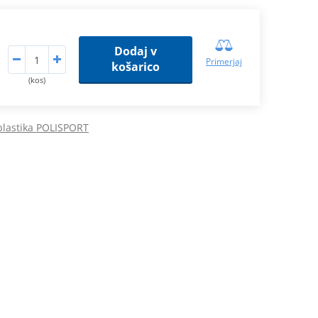
Dodaj v
Primerjaj
košarico
(kos)
plastika POLISPORT