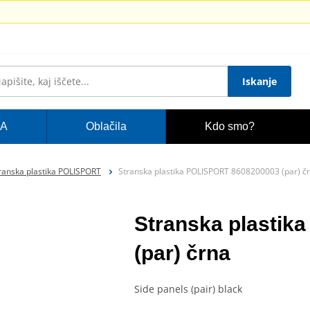
Iskanje
A
Oblačila
Kdo smo?
ranska plastika POLISPORT
Stranska plastika POLISPORT 8608200003 (par) č
Stranska plasti
(par) črna
Side panels (pair) black