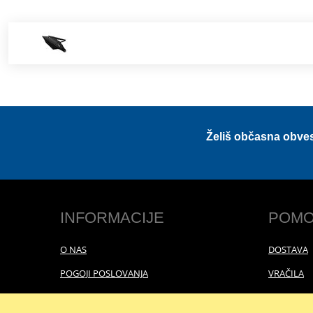
Želiš občasna obve
INFORMACIJE
POMO
O NAS
DOSTAVA
POGOJI POSLOVANJA
VRAČILA
POLITIKA ZASEBNOSTI