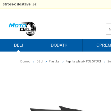
Strošek dostave: 5€
DELI
DODATKI
OPREM
Domov
DELI
Plastika
Replika plastik POLISPORT
St