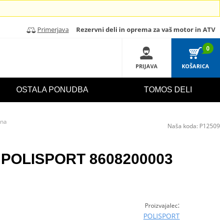
Primerjava
Rezervni deli in oprema za vaš motor in ATV
0
PRIJAVA
KOŠARICA
OSTALA PONUDBA
TOMOS DELI
rna
Naša koda:
P12509
ka POLISPORT 8608200003
:
Proizvajalec
POLISPORT