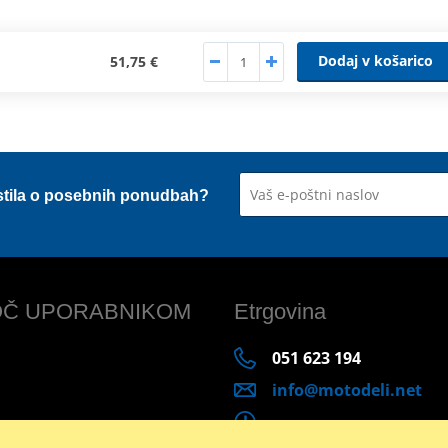
Dodaj v košarico
51,75 €
stila o posebnih ponudbah?
Č UPORABNIKOM
Etrgovina
051 623 194
info@motodeli.net