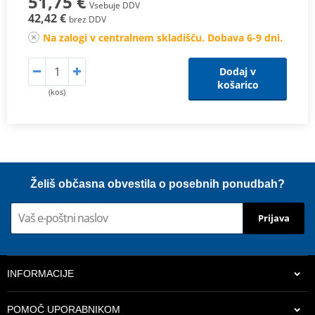
51,75 €
Vsebuje DDV
42,42 €
brez DDV
Na zalogi v centralnem skladišču. Dobava 6-9 dni.
Dodaj v
košarico
(kos)
Želiš občasna obvestila o posebnih ponudbah?
Prijava
INFORMACIJE
POMOČ UPORABNIKOM