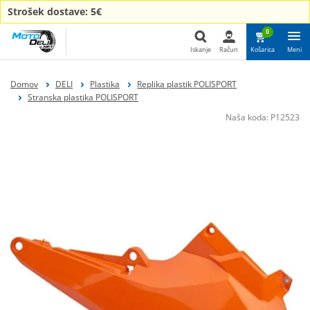
Strošek dostave: 5€
0
Iskanje
Račun
Košarica
Meni
Iskanje
Domov
DELI
Plastika
Replika plastik POLISPORT
Stranska plastika POLISPORT
Naša koda:
P12523