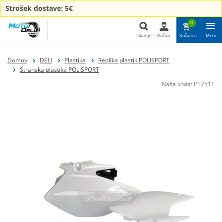
Strošek dostave: 5€
0
Iskanje
Račun
Košarica
Meni
Iskanje
Domov
DELI
Plastika
Replika plastik POLISPORT
Stranska plastika POLISPORT
Naša koda:
P12511