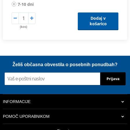
7-10 dni
Dodaj v
košarico
(kos)
Želiš občasna obvestila o posebnih ponudbah?
Prijava
INFORMACIJE
POMOČ UPORABNIKOM