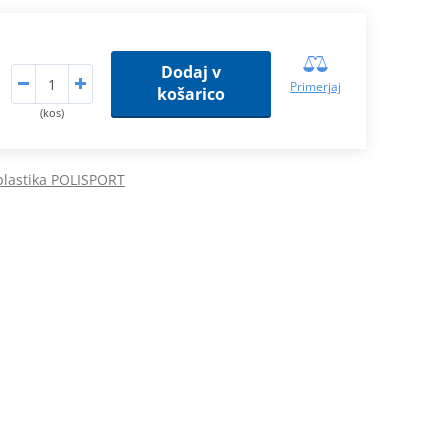
Dodaj v
Primerjaj
košarico
(kos)
plastika POLISPORT