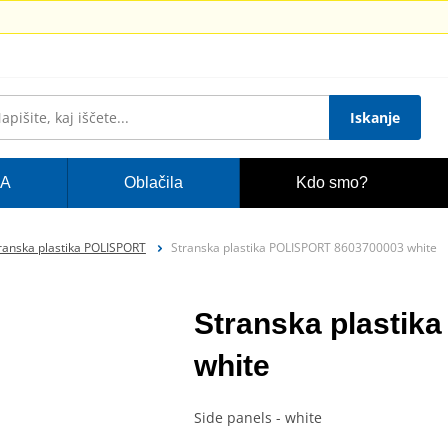
Iskanje
A
Oblačila
Kdo smo?
ranska plastika POLISPORT
Stranska plastika POLISPORT 8603700003 white
Stranska plasti
white
Side panels - white