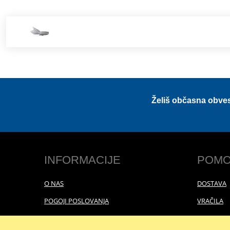
Želiš občasna obve
INFORMACIJE
POMO
O NAS
DOSTAVA
POGOJI POSLOVANJA
VRAČILA
POLITIKA ZASEBNOSTI