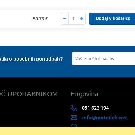
Dodaj v košarico
50,73 €
stila o posebnih ponudbah?
Č UPORABNIKOM
Etrgovina
051 623 194
info@motodeli.net