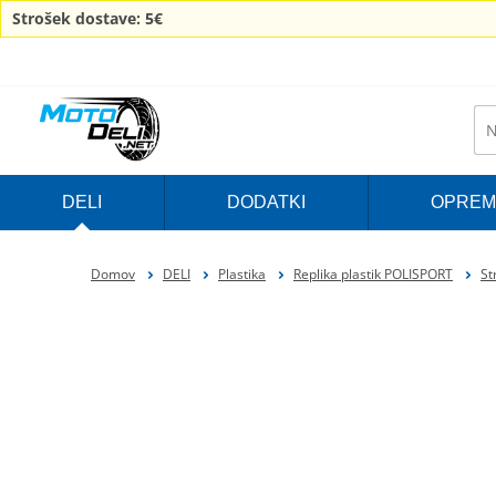
Strošek dostave: 5€
DELI
DODATKI
OPREM
Domov
DELI
Plastika
Replika plastik POLISPORT
St