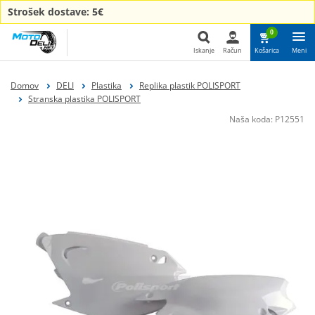
Strošek dostave: 5€
0
Iskanje
Račun
Košarica
Meni
Iskanje
Domov
DELI
Plastika
Replika plastik POLISPORT
Stranska plastika POLISPORT
Naša koda:
P12551