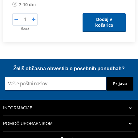
7-10 dni
Dodaj v
košarico
(kos)
Želiš občasna obvestila o posebnih ponudbah?
Prijava
INFORMACIJE
POMOČ UPORABNIKOM