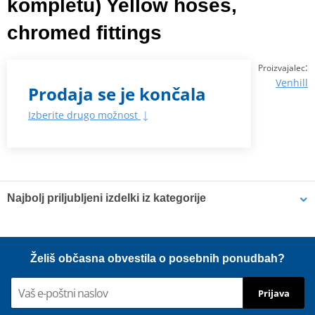
kompletu) Yellow hoses,
chromed fittings
:
Proizvajalec
Venhill
Prodaja se je končala
Izberite drugo možnost
Najbolj priljubljeni izdelki iz kategorije
RACE Front brake hose kit
RACE Front brake hose kit
Želiš občasna obvestila o posebnih ponudbah?
Venhill POWERHOSEPLUS
Venhill POWERHOSEPLUS
APR-10001F (1 cev v
APR-10006F (2 cevi v
kompletu) Clear hoses,
kompletu) Clear hoses,
Prijava
chromed fittings
chromed fittings