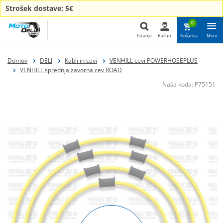
Strošek dostave: 5€
0
Iskanje
Račun
Košarica
Meni
Iskanje
Domov
DELI
Kabli in cevi
VENHILL cevi POWERHOSEPLUS
VENHILL sprednja zavorna cev ROAD
Naša koda:
P75151