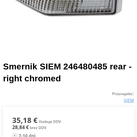
Smernik SIEM 246480485 rear -
right chromed
:
Proizvajalec
SIEM
35,18 €
Vsebuje DDV
28,84 €
brez DDV
7-10 dni