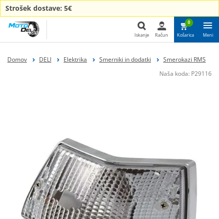
Strošek dostave: 5€
0
Iskanje
Račun
Košarica
Meni
Iskanje
Domov
DELI
Elektrika
Smerniki in dodatki
Smerokazi RMS
Naša koda:
P29116