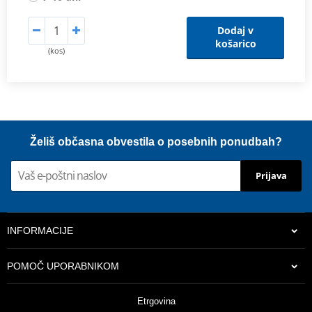
Dodaj v
košarico
(kos)
Želiš občasna obvestila o posebnih ponudbah?
Prijava
INFORMACIJE
POMOČ UPORABNIKOM
Etrgovina