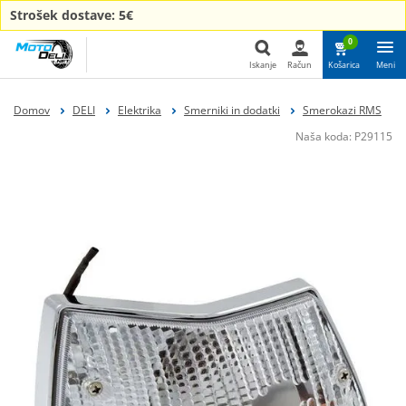
Strošek dostave: 5€
0
Iskanje
Račun
Košarica
Meni
Iskanje
Domov
DELI
Elektrika
Smerniki in dodatki
Smerokazi RMS
Naša koda:
P29115