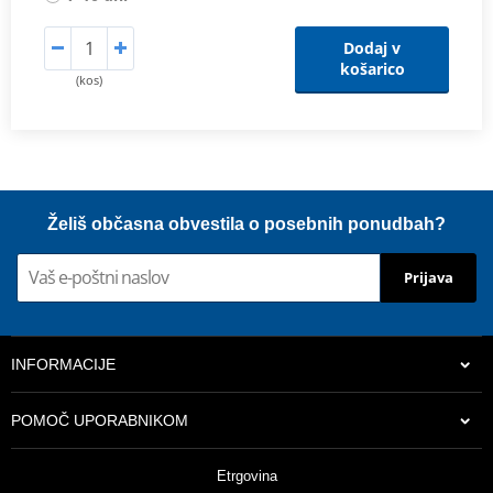
Dodaj v
košarico
(kos)
Želiš občasna obvestila o posebnih ponudbah?
Prijava
INFORMACIJE
POMOČ UPORABNIKOM
Etrgovina