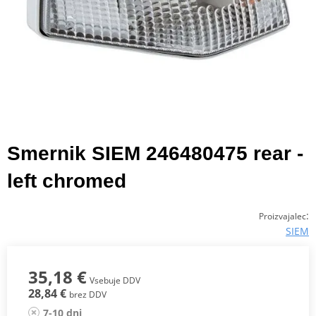
Smernik SIEM 246480475 rear -
left chromed
:
Proizvajalec
SIEM
35,18 €
Vsebuje DDV
28,84 €
brez DDV
7-10 dni