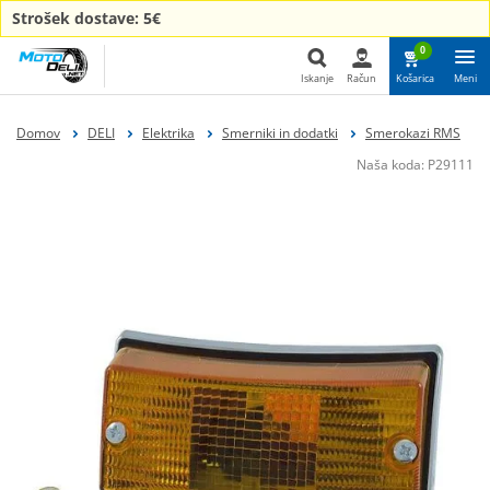
Strošek dostave: 5€
0
Iskanje
Račun
Košarica
Meni
Iskanje
Domov
DELI
Elektrika
Smerniki in dodatki
Smerokazi RMS
Naša koda:
P29111