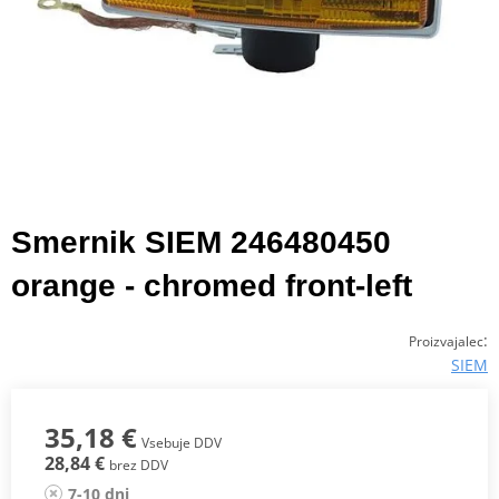
Smernik SIEM 246480450
orange - chromed front-left
:
Proizvajalec
SIEM
35,18 €
Vsebuje DDV
28,84 €
brez DDV
7-10 dni