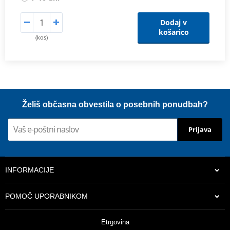
Dodaj v
košarico
(kos)
Želiš občasna obvestila o posebnih ponudbah?
Prijava
INFORMACIJE
POMOČ UPORABNIKOM
Etrgovina