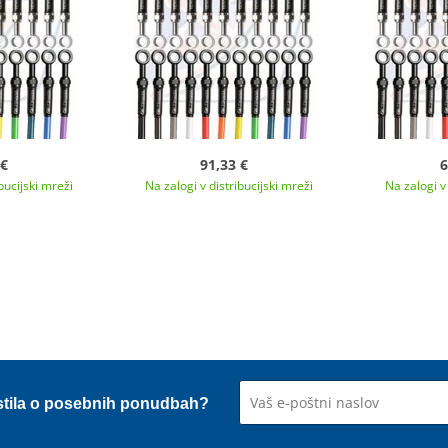
 €
91,33 €
6
bucijski mreži
Na zalogi v distribucijski mreži
Na zalogi v 
stila o posebnih ponudbah?