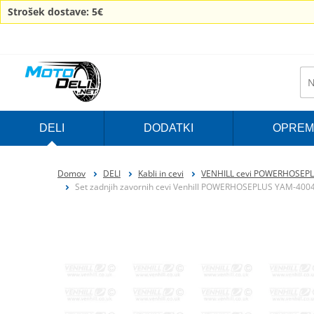
Strošek dostave: 5€
DELI
DODATKI
OPREM
Domov
DELI
Kabli in cevi
VENHILL cevi POWERHOSEP
Set zadnjih zavornih cevi Venhill POWERHOSEPLUS YAM-4004RS-