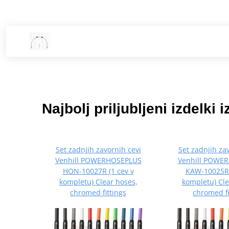
Najbolj priljubljeni izdelki i
Set zadnjih zavornih cevi
Set zadnjih za
Venhill POWERHOSEPLUS
Venhill POWE
HON-10027R (1 cev v
KAW-10025R 
kompletu) Clear hoses,
kompletu) Cle
chromed fittings
chromed fi