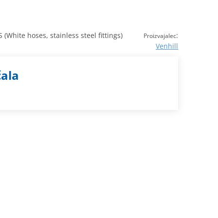
hite hoses, stainless steel fittings)
:
Proizvajalec
Venhill
čala