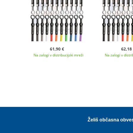
61,90 €
62,18
Na zalogi v distribucijski mreži
Na zalogi v distri
Želiš občasna obve