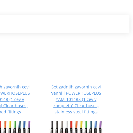
h zavornih cevi
Set zadnjih zavornih cevi
Set z
POWERHOSEPLUS
Venhill POWERHOSEPLUS
Venh
14R (1 cev v
YAM-1014RS (1 cev v
BMW
) Clear hoses,
kompletu) Clear hoses,
komp
ed fittings
stainless steel fittings