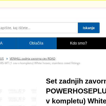
Iskanje
A
Oblačila
Kdo smo?
LUS
VENHILL zadnja zavorna cev ROAD
WT (1 cev v kompletu) White hoses, stainless steel fittings
Set zadnjih zavorn
POWERHOSEPLUS
v kompletu) White