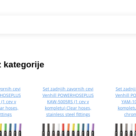
z kategorije
vornih cevi
Set zadnjih zavornih cevi
Set zadnji
RHOSEPLUS
Venhill POWERHOSEPLUS
Venhill 
(1 cev v
KAW-5005RS (1 cev v
YAM-10
ar hoses,
kompletu) Clear hoses,
kompletu
ttings
stainless steel fittings
chrom