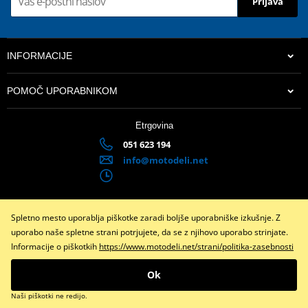
Prijava
INFORMACIJE
POMOČ UPORABNIKOM
Etrgovina
051 623 194
info@motodeli.net
Spletno mesto uporablja piškotke zaradi boljše uporabniške izkušnje. Z
Facebook
Instagram
uporabo naše spletne strani potrjujete, da se z njihovo uporabo strinjate.
Informacije o piškotkih
https://www.motodeli.net/strani/politika-zasebnosti
Copyright © 2026 www.motodeli.net
Vse pravice pridržane
Ok
Preklopite na klasično različico
Naši piškotki ne redijo.