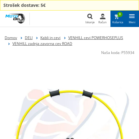
Strošek dostave: 5€
0
Iskanje
Račun
Košarica
Meni
Iskanje
Domov
DELI
Kabli in cevi
VENHILL cevi POWERHOSEPLUS
VENHILL zadnja zavorna cev ROAD
Naša koda:
P55934