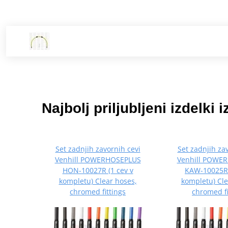
Najbolj priljubljeni izdelki i
Set zadnjih zavornih cevi
Set zadnjih za
Venhill POWERHOSEPLUS
Venhill POWE
HON-10027R (1 cev v
KAW-10025R 
kompletu) Clear hoses,
kompletu) Cle
chromed fittings
chromed fi