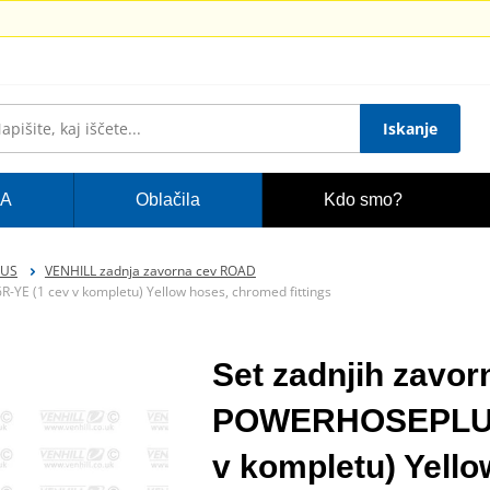
Iskanje
A
Oblačila
Kdo smo?
LUS
VENHILL zadnja zavorna cev ROAD
YE (1 cev v kompletu) Yellow hoses, chromed fittings
Set zadnjih zavorn
POWERHOSEPLUS
v kompletu) Yello