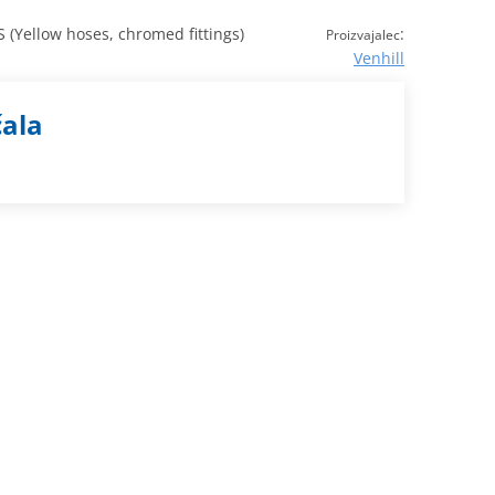
(Yellow hoses, chromed fittings)
:
Proizvajalec
Venhill
čala