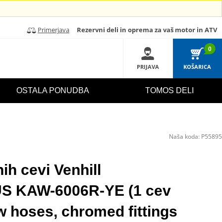
Primerjava
Rezervni deli in oprema za vaš motor in ATV
0
PRIJAVA
KOŠARICA
OSTALA PONUDBA
TOMOS DELI
Naša koda:
P55895
ih cevi Venhill
 KAW-6006R-YE (1 cev
w hoses, chromed fittings