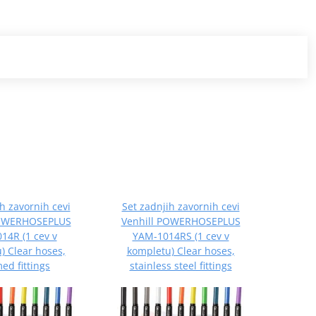
h zavornih cevi
Set zadnjih zavornih cevi
Set z
POWERHOSEPLUS
Venhill POWERHOSEPLUS
Venh
14R (1 cev v
YAM-1014RS (1 cev v
BMW
) Clear hoses,
kompletu) Clear hoses,
komp
ed fittings
stainless steel fittings