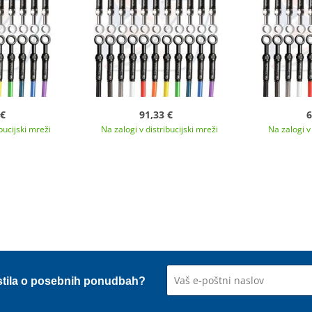
 €
91,33 €
6
bucijski mreži
Na zalogi v distribucijski mreži
Na zalogi v 
stila o posebnih ponudbah?