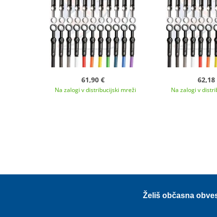
61,90 €
62,18
Na zalogi v distribucijski mreži
Na zalogi v distri
Želiš občasna obve