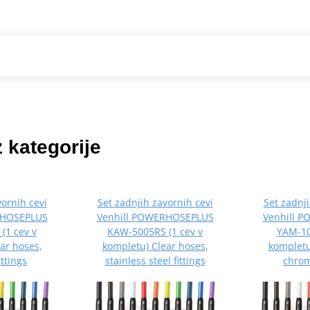
z kategorije
vornih cevi
Set zadnjih zavornih cevi
Set zadnji
RHOSEPLUS
Venhill POWERHOSEPLUS
Venhill 
(1 cev v
KAW-5005RS (1 cev v
YAM-10
ar hoses,
kompletu) Clear hoses,
kompletu
ttings
stainless steel fittings
chrom