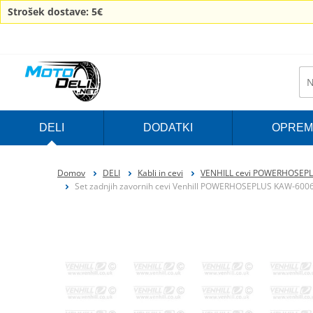
Strošek dostave: 5€
DELI
DODATKI
OPREM
Domov
DELI
Kabli in cevi
VENHILL cevi POWERHOSEP
Set zadnjih zavornih cevi Venhill POWERHOSEPLUS KAW-6006R-