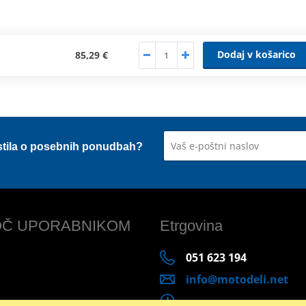
Dodaj v košarico
85,29 €
stila o posebnih ponudbah?
Č UPORABNIKOM
Etrgovina
051 623 194
info@motodeli.net