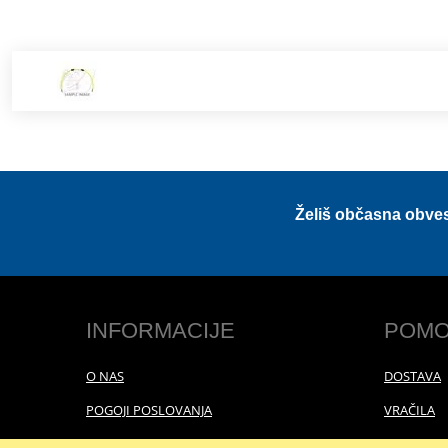
Želiš občasna obve
INFORMACIJE
POMO
O NAS
DOSTAVA
POGOJI POSLOVANJA
VRAČILA
POLITIKA ZASEBNOSTI