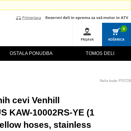
Primerjava
Rezervni deli in oprema za vaš motor in ATV
0
PRIJAVA
KOŠARICA
OSTALA PONUDBA
TOMOS DELI
Naša koda:
P55728
ih cevi Venhill
 KAW-10002RS-YE (1
ellow hoses, stainless