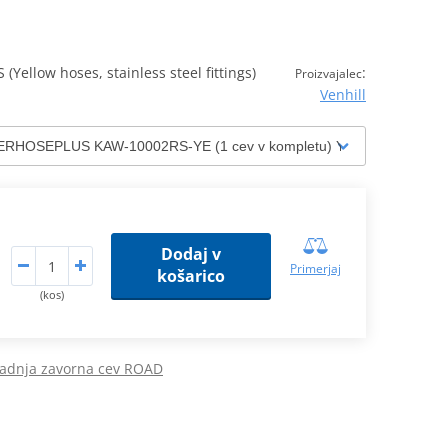
ellow hoses, stainless steel fittings)
:
Proizvajalec
Venhill
Dodaj v
Primerjaj
košarico
(kos)
adnja zavorna cev ROAD