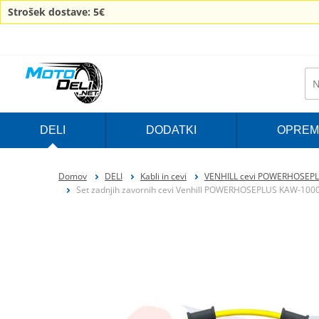
Strošek dostave: 5€
DELI
DODATKI
OPREM
Domov
DELI
Kabli in cevi
VENHILL cevi POWERHOSEP
Set zadnjih zavornih cevi Venhill POWERHOSEPLUS KAW-10002RS