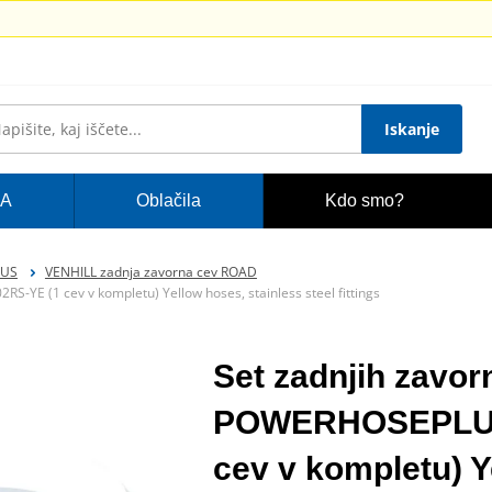
Iskanje
A
Oblačila
Kdo smo?
LUS
VENHILL zadnja zavorna cev ROAD
-YE (1 cev v kompletu) Yellow hoses, stainless steel fittings
Set zadnjih zavorn
POWERHOSEPLUS
cev v kompletu) Y