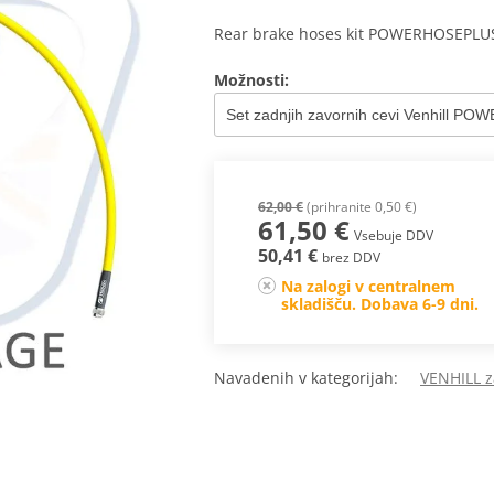
Rear brake hoses kit POWERHOSEPLUS 
Možnosti:
62,00 €
(prihranite 0,50 €)
61,50 €
Vsebuje DDV
50,41 €
brez DDV
Na zalogi v centralnem
skladišču. Dobava 6-9 dni.
Navadenih v kategorijah:
VENHILL z