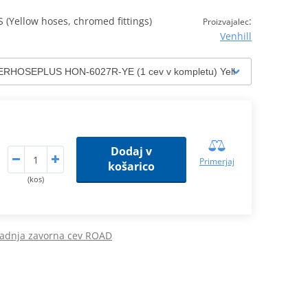
(Yellow hoses, chromed fittings)
:
Proizvajalec
Venhill
Dodaj v
Primerjaj
košarico
(kos)
adnja zavorna cev ROAD