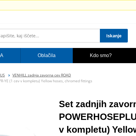
Iskanje
A
Oblačila
Kdo smo?
LUS
VENHILL zadnja zavorna cev ROAD
YE (1 cev v kompletu) Yellow hoses, chromed fittings
Set zadnjih zavorn
POWERHOSEPLUS 
v kompletu) Yello