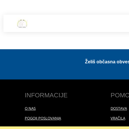
Želiš občasna obve
INFORMACIJE
POMO
O NAS
DOSTAVA
POGOJI POSLOVANJA
VRAČILA
POLITIKA ZASEBNOSTI