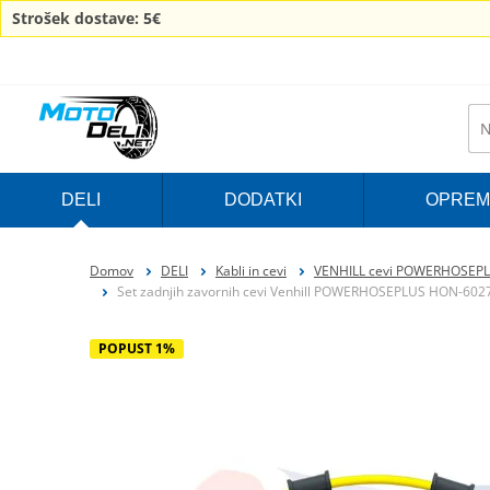
Strošek dostave: 5€
DELI
DODATKI
OPREM
Domov
DELI
Kabli in cevi
VENHILL cevi POWERHOSEP
Set zadnjih zavornih cevi Venhill POWERHOSEPLUS HON-6027R-
POPUST 1%