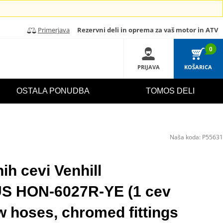
Primerjava
Rezervni deli in oprema za vaš motor in ATV
0
PRIJAVA
KOŠARICA
OSTALA PONUDBA
TOMOS DELI
Naša koda:
P55631
ih cevi Venhill
HON-6027R-YE (1 cev
w hoses, chromed fittings