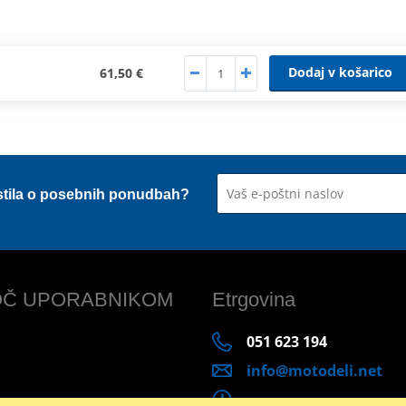
Dodaj v košarico
61,50 €
stila o posebnih ponudbah?
Č UPORABNIKOM
Etrgovina
051 623 194
info@motodeli.net