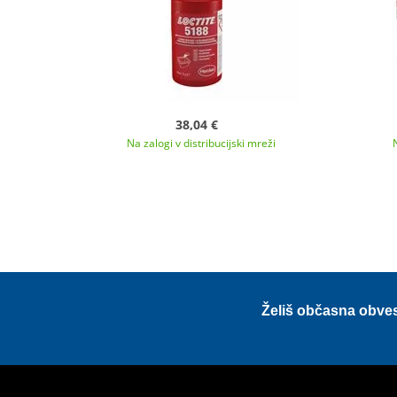
38,04 €
Na zalogi v distribucijski mreži
Želiš občasna obve