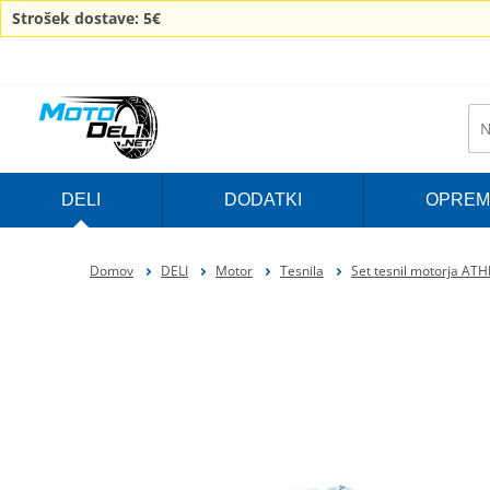
Strošek dostave: 5€
DELI
DODATKI
OPREM
Domov
DELI
Motor
Tesnila
Set tesnil motorja AT