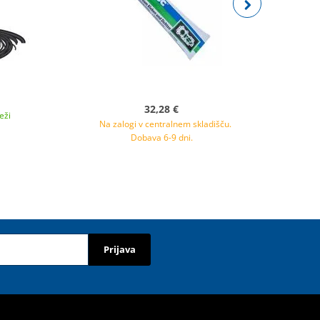
32,28 €
eži
Na zalogi v centralnem skladišču.
Dobava 6-9 dni.
Prijava