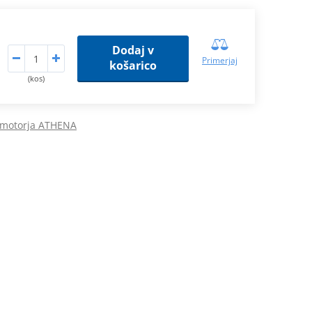
Dodaj v
Primerjaj
košarico
(kos)
l motorja ATHENA