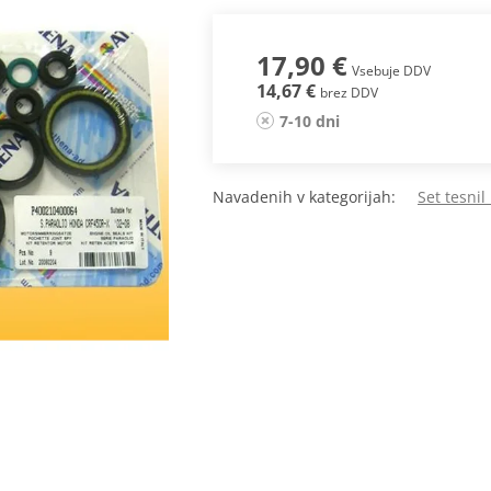
17,90 €
Vsebuje DDV
14,67 €
brez DDV
7-10 dni
Navadenih v kategorijah:
Set tesni