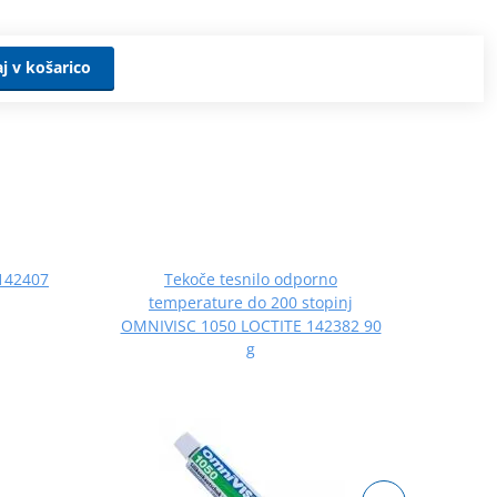
j v košarico
 142407
Tekoče tesnilo odporno
LOCT
temperature do 200 stopinj
OMNIVISC 1050 LOCTITE 142382 90
g