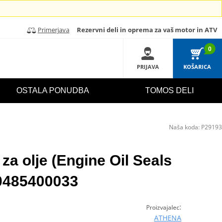
Primerjava
Rezervni deli in oprema za vaš motor in ATV
0
PRIJAVA
KOŠARICA
OSTALA PONUDBA
TOMOS DELI
Naša koda:
P29193
 za olje (Engine Oil Seals
0485400033
:
Proizvajalec
ATHENA