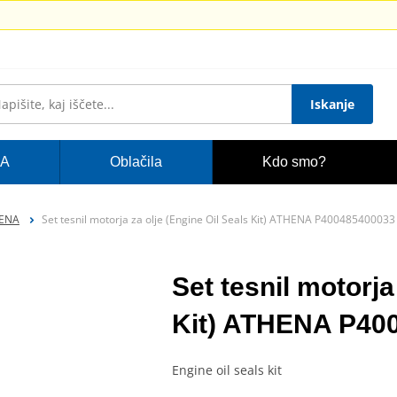
Iskanje
A
Oblačila
Kdo smo?
HENA
Set tesnil motorja za olje (Engine Oil Seals Kit) ATHENA P400485400033
Set tesnil motorja
Kit) ATHENA P40
Engine oil seals kit