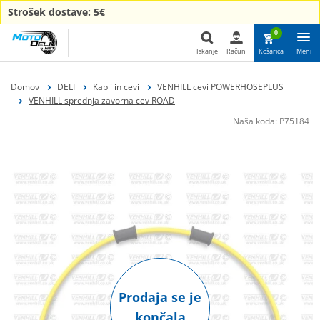
Strošek dostave: 5€
0
Iskanje
Račun
Košarica
Meni
Iskanje
Domov
DELI
Kabli in cevi
VENHILL cevi POWERHOSEPLUS
VENHILL sprednja zavorna cev ROAD
Naša koda:
P75184
Prodaja se je
končala