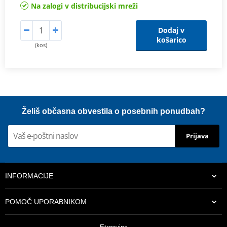
Na zalogi v distribucijski mreži
Dodaj v
košarico
(kos)
Želiš občasna obvestila o posebnih ponudbah?
Prijava
INFORMACIJE
POMOČ UPORABNIKOM