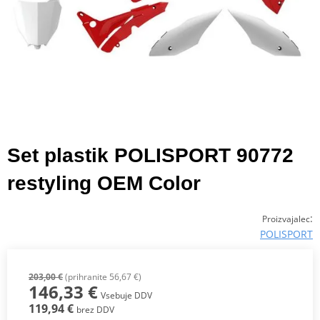
Set plastik POLISPORT 90772
restyling OEM Color
:
Proizvajalec
POLISPORT
203,00 €
(prihranite 56,67 €)
146,33 €
Vsebuje DDV
119,94 €
brez DDV