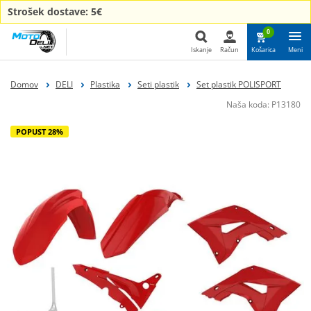
Strošek dostave: 5€
0
Iskanje
Račun
Košarica
Meni
Iskanje
Domov
DELI
Plastika
Seti plastik
Set plastik POLISPORT
Naša koda:
P13180
POPUST 28%