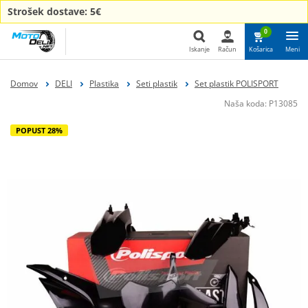
Strošek dostave: 5€
0
Iskanje
Račun
Košarica
Meni
Iskanje
Domov
DELI
Plastika
Seti plastik
Set plastik POLISPORT
Naša koda:
P13085
POPUST 28%