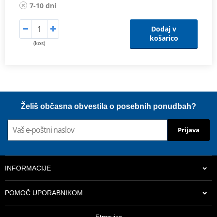
7-10 dni
Dodaj v
košarico
(kos)
Želiš občasna obvestila o posebnih ponudbah?
Prijava
INFORMACIJE
POMOČ UPORABNIKOM