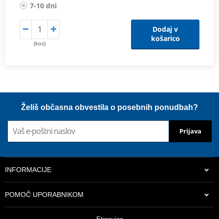
7-10 dni
Dodaj v
košarico
(kos)
Želiš občasna obvestila o posebnih ponudbah?
Prijava
INFORMACIJE
POMOČ UPORABNIKOM