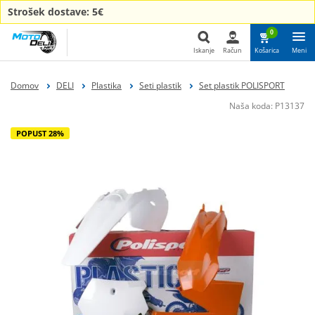
Strošek dostave: 5€
0
Iskanje
Račun
Košarica
Meni
Iskanje
Domov
DELI
Plastika
Seti plastik
Set plastik POLISPORT
Naša koda:
P13137
POPUST 28%