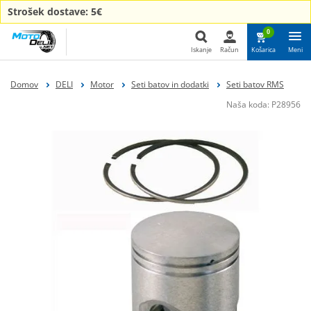
Strošek dostave: 5€
0
Iskanje
Račun
Košarica
Meni
Iskanje
Domov
DELI
Motor
Seti batov in dodatki
Seti batov RMS
Naša koda:
P28956