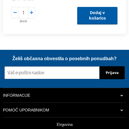
Dodaj v
košarico
(kos)
Želiš občasna obvestila o posebnih ponudbah?
Prijava
INFORMACIJE
POMOČ UPORABNIKOM
Etrgovina