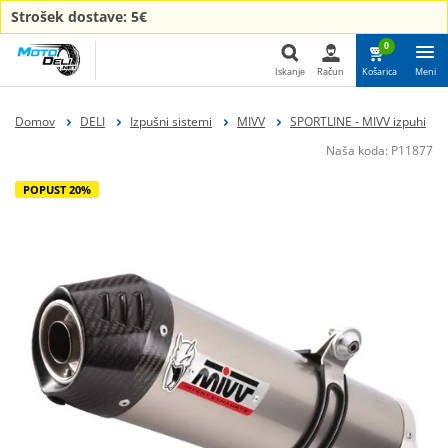
Strošek dostave: 5€
0
Iskanje
Račun
Košarica
Meni
Iskanje
Domov
DELI
Izpušni sistemi
MIVV
SPORTLINE - MIVV izpuhi
Naša koda:
P11877
POPUST 20%