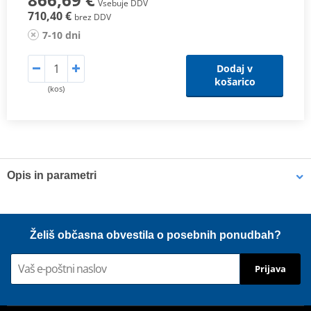
Vsebuje DDV
710,40 €
brez DDV
7-10 dni
Dodaj v
košarico
(kos)
Opis in parametri
MaxPower
PDF
Scheme
PDF
MaxTorque
PDF
Želiš občasna obvestila o posebnih ponudbah?
Proizvajalec
MIVV
Prijava
HOMOLOGATION /
EC approved
APPROVAL