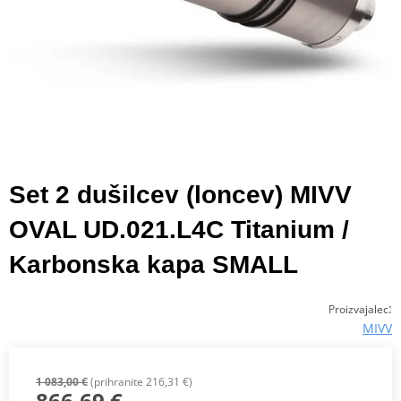
Set 2 dušilcev (loncev) MIVV
OVAL UD.021.L4C Titanium /
Karbonska kapa SMALL
:
Proizvajalec
MIVV
1 083,00 €
(prihranite 216,31 €)
866,69 €