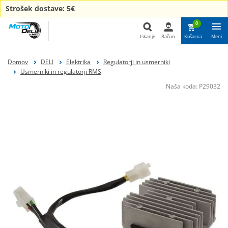
Strošek dostave: 5€
0
Iskanje
Račun
Košarica
Meni
Iskanje
Domov
DELI
Elektrika
Regulatorji in usmerniki
Usmerniki in regulatorji RMS
Naša koda:
P29032