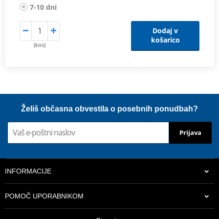
7-10 dni
Dodaj v
košarico
(kos)
Želiš občasna obvestila o posebnih ponudbah?
Prijava
INFORMACIJE
POMOČ UPORABNIKOM