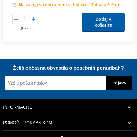
Na zalogi v centralnem skladišču. Dobava 6-9 dni.
Dodaj v
košarico
(kos)
Želiš občasna obvestila o posebnih ponudbah?
Prijava
INFORMACIJE
POMOČ UPORABNIKOM