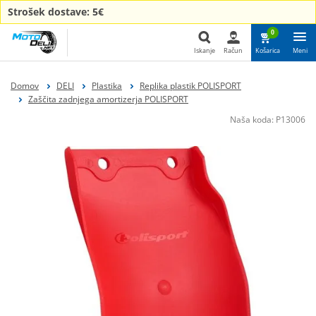
Strošek dostave: 5€
0
Iskanje
Račun
Košarica
Meni
Iskanje
Domov
DELI
Plastika
Replika plastik POLISPORT
Zaščita zadnjega amortizerja POLISPORT
Naša koda:
P13006