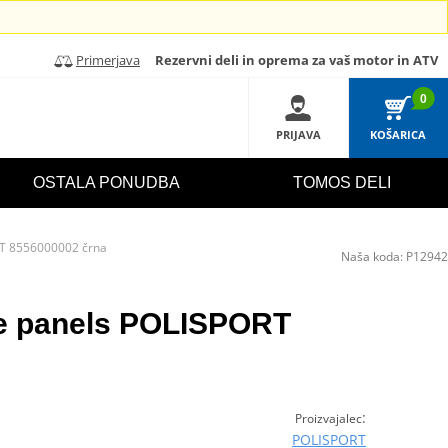
Primerjava
Rezervni deli in oprema za vaš motor in ATV
0
PRIJAVA
KOŠARICA
OSTALA PONUDBA
TOMOS DELI
RT 8556000002 črna
Naša koda:
P12942
de panels POLISPORT
:
Proizvajalec
POLISPORT