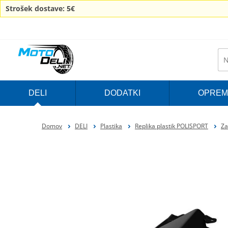
Strošek dostave: 5€
DELI
DODATKI
OPREM
Domov
DELI
Plastika
Replika plastik POLISPORT
Za