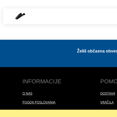
Želiš občasna obve
INFORMACIJE
POMO
O NAS
DOSTAVA
POGOJI POSLOVANJA
VRAČILA
POLITIKA ZASEBNOSTI