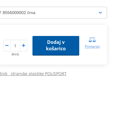
Dodaj v
Primerjaj
košarico
(kos)
atnik stranske plastike POLISPORT