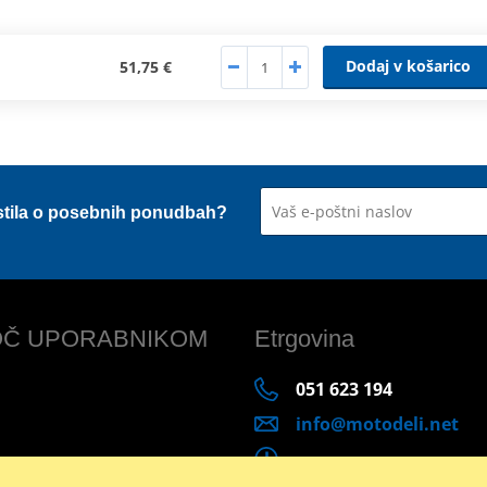
Dodaj v košarico
51,75 €
stila o posebnih ponudbah?
Č UPORABNIKOM
Etrgovina
051 623 194
info@motodeli.net