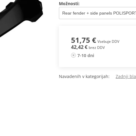
Možnosti:
51,75 €
Vsebuje DDV
42,42 €
brez DDV
7-10 dni
Navadenih v kategorijah:
Zadnji bl