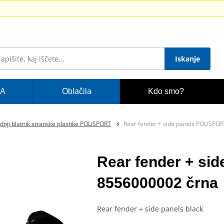
Iskanje
A
Oblačila
Kdo smo?
dnji blatnik stranske plastike POLISPORT
Rear fender + side panels POLISPO
Rear fender + si
8556000002 črna
Rear fender + side panels black