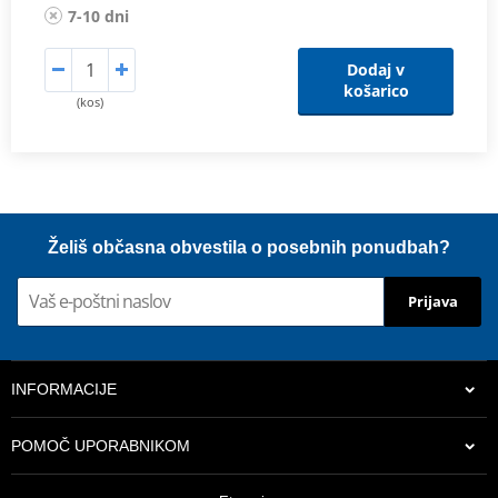
7-10 dni
Dodaj v
košarico
(kos)
Želiš občasna obvestila o posebnih ponudbah?
Prijava
INFORMACIJE
POMOČ UPORABNIKOM