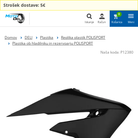
Strošek dostave: 5€
0
Iskanje
Račun
Košarica
Meni
Iskanje
Domov
DELI
Plastika
Replika plastik POLISPORT
Plastika ob hladilniku in rezervoarju POLISPORT
Naša koda:
P12380