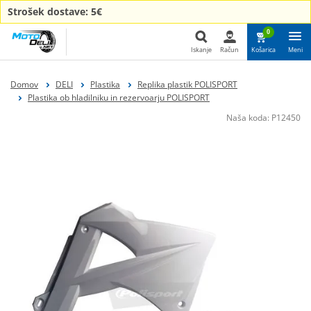
Strošek dostave: 5€
0
Iskanje
Račun
Košarica
Meni
Iskanje
Domov
DELI
Plastika
Replika plastik POLISPORT
Plastika ob hladilniku in rezervoarju POLISPORT
Naša koda:
P12450