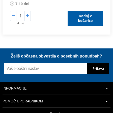
7-10 dni
Dodaj v
košarico
(kos)
Želiš občasna obvestila o posebnih ponudbah?
Prijava
INFORMACIJE
POMOČ UPORABNIKOM