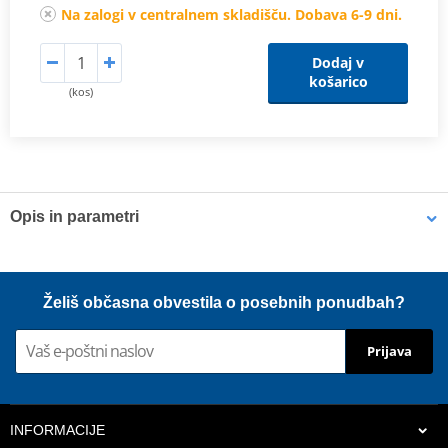
Na zalogi v centralnem skladišču. Dobava 6-9 dni.
Dodaj v
košarico
(kos)
Opis in parametri
Odolný kryt z polypropylenu
Poskytuje ideální přístup vzduchu ke chladiči
Želiš občasna obvestila o posebnih ponudbah?
Snadná montáž
Barvy přesně odpovídající originálním dílům
Prijava
Možnost dokoupit síťku na chránič do blátivých a písčitých
podmínek
INFORMACIJE