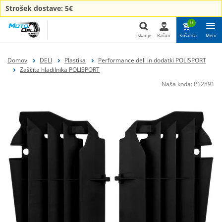
Strošek dostave: 5€
0
Iskanje
Račun
Košarica
Meni
Iskanje
Domov
DELI
Plastika
Performance deli in dodatki POLISPORT
Zaščita hladilnika POLISPORT
Naša koda:
P12891