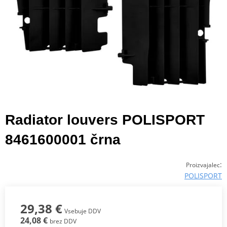
Radiator louvers POLISPORT
8461600001 črna
:
Proizvajalec
POLISPORT
29,38 €
Vsebuje DDV
24,08 €
brez DDV