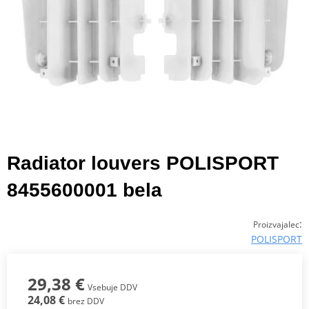
Radiator louvers POLISPORT
8455600001 bela
:
Proizvajalec
POLISPORT
29,38 €
Vsebuje DDV
24,08 €
brez DDV