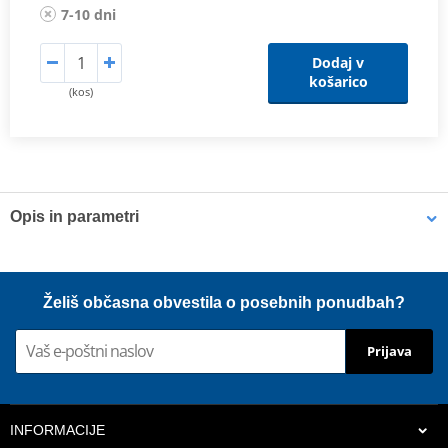
7-10 dni
Dodaj v
košarico
(kos)
Opis in parametri
Odolný kryt z polypropylenu
Poskytuje ideální přístup vzduchu ke chladiči
Želiš občasna obvestila o posebnih ponudbah?
Snadná montáž
Barvy přesně odpovídající originálním dílům
Prijava
Možnost dokoupit síťku na chránič do blátivých a písčitých
podmínek
INFORMACIJE