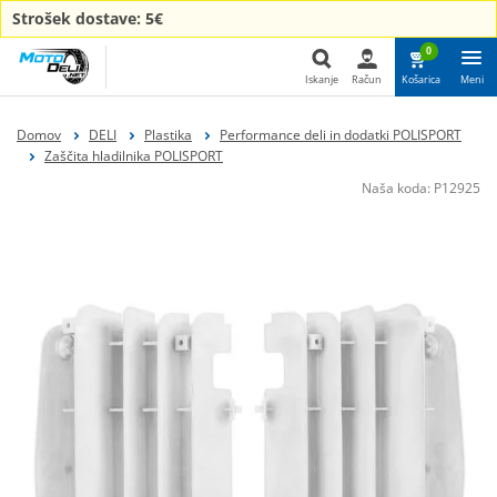
Strošek dostave: 5€
0
Iskanje
Račun
Košarica
Meni
Iskanje
Domov
DELI
Plastika
Performance deli in dodatki POLISPORT
Zaščita hladilnika POLISPORT
Naša koda:
P12925