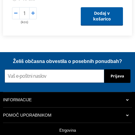
Dodaj v
košarico
(kos)
Želiš občasna obvestila o posebnih ponudbah?
Prijava
INFORMACIJE
POMOČ UPORABNIKOM
Etrgovina