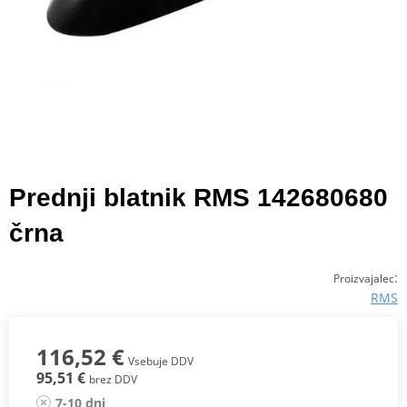
Prednji blatnik RMS 142680680
črna
:
Proizvajalec
RMS
116,52 €
Vsebuje DDV
95,51 €
brez DDV
7-10 dni