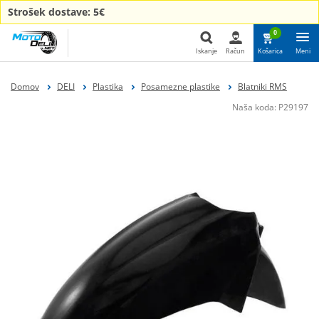
Strošek dostave: 5€
0
Iskanje
Račun
Košarica
Meni
Iskanje
Domov
DELI
Plastika
Posamezne plastike
Blatniki RMS
Naša koda:
P29197