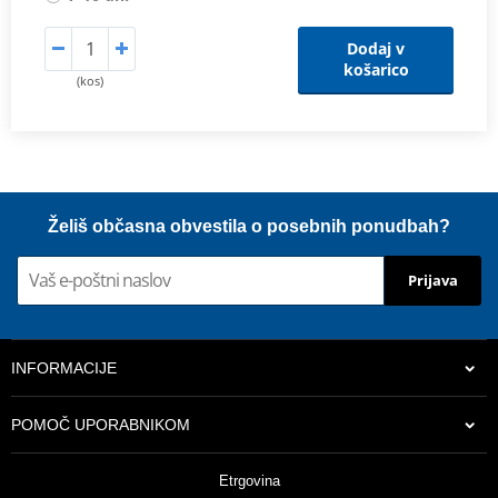
Dodaj v
košarico
(kos)
Želiš občasna obvestila o posebnih ponudbah?
Prijava
INFORMACIJE
POMOČ UPORABNIKOM
Etrgovina