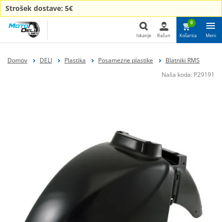
Strošek dostave: 5€
0
Iskanje
Račun
Košarica
Meni
Iskanje
Domov
DELI
Plastika
Posamezne plastike
Blatniki RMS
Naša koda:
P29191