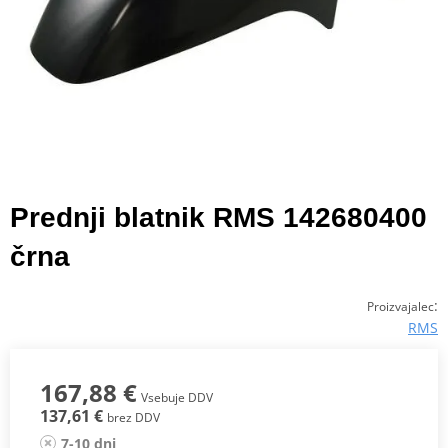
Prednji blatnik RMS 142680400
črna
:
Proizvajalec
RMS
167,88 €
Vsebuje DDV
137,61 €
brez DDV
7-10 dni