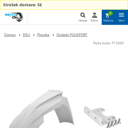
Strošek dostave: 5€
0
Iskanje
Račun
Košarica
Meni
Iskanje
Domov
DELI
Plastika
Dodatki POLISPORT
Naša koda:
P12660