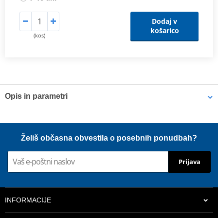
Dodaj v
košarico
(kos)
Opis in parametri
POLISPORT catalogue
PDF
Želiš občasna obvestila o posebnih ponudbah?
Prijava
INFORMACIJE