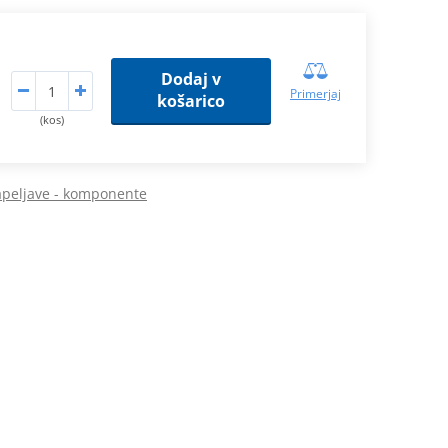
Dodaj v
Primerjaj
košarico
(kos)
peljave - komponente