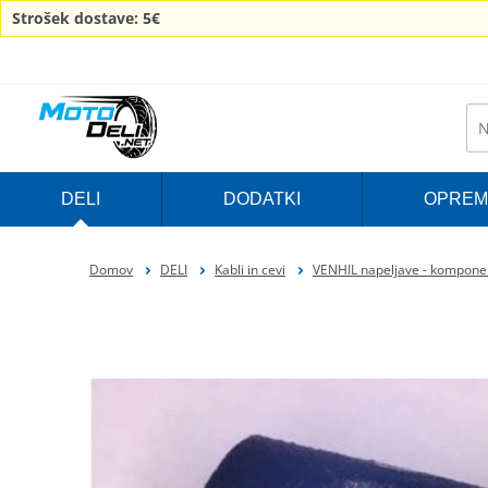
Strošek dostave: 5€
DELI
DODATKI
OPREM
Domov
DELI
Kabli in cevi
VENHIL napeljave - kompone