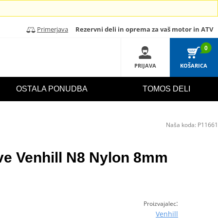
Primerjava
Rezervni deli in oprema za vaš motor in ATV
0
PRIJAVA
KOŠARICA
OSTALA PONUDBA
TOMOS DELI
Naša koda:
P11661
eve Venhill N8 Nylon 8mm
:
Proizvajalec
Venhill