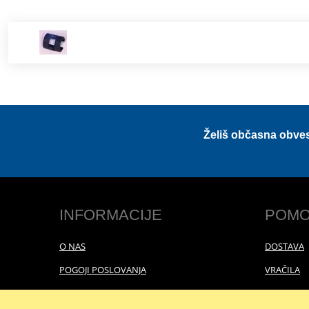
Želiš občasna obve
INFORMACIJE
POMO
O NAS
DOSTAVA
POGOJI POSLOVANJA
VRAČILA
POLITIKA ZASEBNOSTI