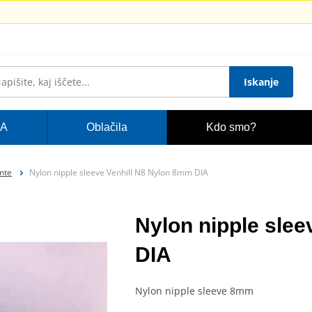
Iskanje
A
Oblačila
Kdo smo?
nte
Nylon nipple sleeve Venhill N8 Nylon 8mm DIA
Nylon nipple sle
DIA
Nylon nipple sleeve 8mm