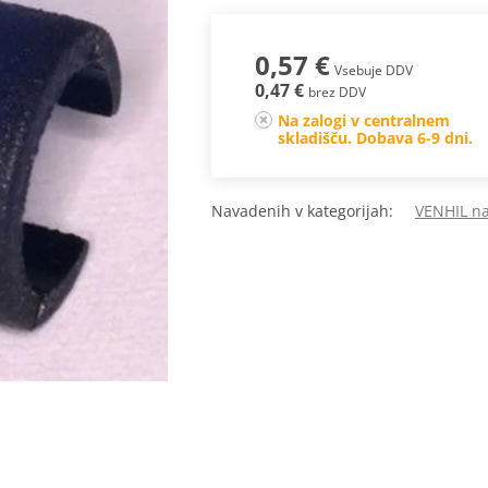
0,57 €
Vsebuje DDV
0,47 €
brez DDV
Na zalogi v centralnem
skladišču. Dobava 6-9 dni.
Navadenih v kategorijah:
VENHIL na