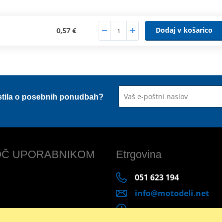
Dodaj v košarico
0,57 €
stila o posebnih ponudbah?
Č UPORABNIKOM
Etrgovina
051 623 194
info@motodeli.net