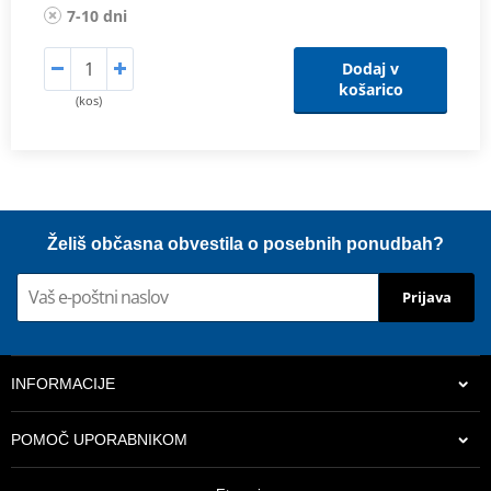
7-10 dni
Dodaj v
košarico
(kos)
Želiš občasna obvestila o posebnih ponudbah?
Prijava
INFORMACIJE
POMOČ UPORABNIKOM