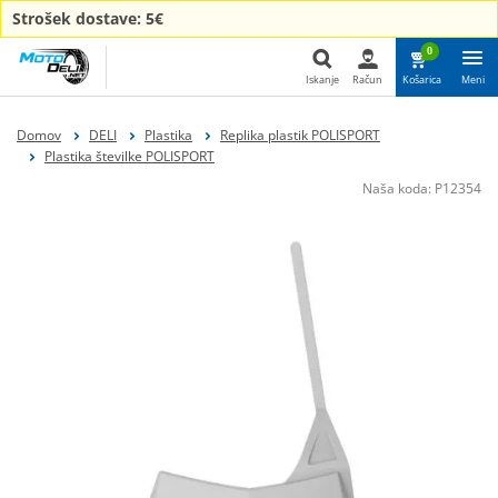
Strošek dostave: 5€
0
Iskanje
Račun
Košarica
Meni
Iskanje
Domov
DELI
Plastika
Replika plastik POLISPORT
Plastika številke POLISPORT
Naša koda:
P12354