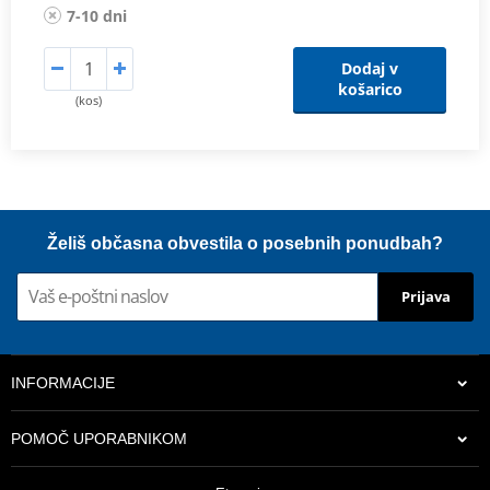
7-10 dni
Dodaj v
košarico
(kos)
Želiš občasna obvestila o posebnih ponudbah?
Prijava
INFORMACIJE
POMOČ UPORABNIKOM