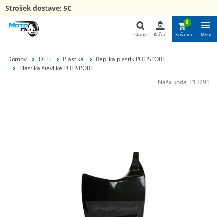
Strošek dostave: 5€
0
Iskanje
Račun
Košarica
Meni
Iskanje
Domov
DELI
Plastika
Replika plastik POLISPORT
Plastika številke POLISPORT
Naša koda:
P12291