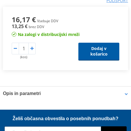
POLISPORT
16,17 €
Vsebuje DDV
13,25 €
brez DDV
Na zalogi v distribucijski mreži
Dodaj v
košarico
(kos)
Opis in parametri
VLASTNOSTI
Skvělá ochrana v blátě a písku
Želiš občasna obvestila o posebnih ponudbah?
Jednoduchý nacvakávací systém (bez nutnosti demontovat
chránič chladiče)