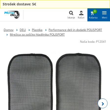
Strošek dostave: 5€
0
Iskanje
Račun
Košarica
Meni
Iskanje
Domov
DELI
Plastika
Performance deli in dodatki POLISPORT
Mrežica za zaščito hladilnika POLISPORT
Naša koda:
P12041