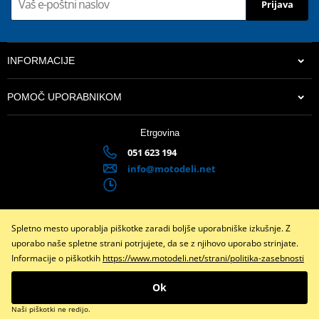
Prijava
Chrání chladič bez zamezení přístupu vzduchu
Síťka je navržena, aby přesně pasovala na odpovídající chránič
chladiče Polisport
INFORMACIJE
Kompatibilní pouze s chrániči chladiče Polisport
Patentovaný nacvakávací systém
POMOČ UPORABNIKOM
Etrgovina
051 623 194
info@motodeli.net
Spletno mesto uporablja piškotke zaradi boljše uporabniške izkušnje. Z
Facebook
Instagram
uporabo naše spletne strani potrjujete, da se z njihovo uporabo strinjate.
Informacije o piškotkih
https://www.motodeli.net/strani/politika-zasebnosti
Copyright © 2026 www.motodeli.net
Vse pravice pridržane
Ok
Preklopite na klasično različico
Naši piškotki ne redijo.