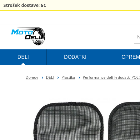
Strošek dostave: 5€
DELI
DODATKI
OPREM
Domov
DELI
Plastika
Performance deli in dodatki POL