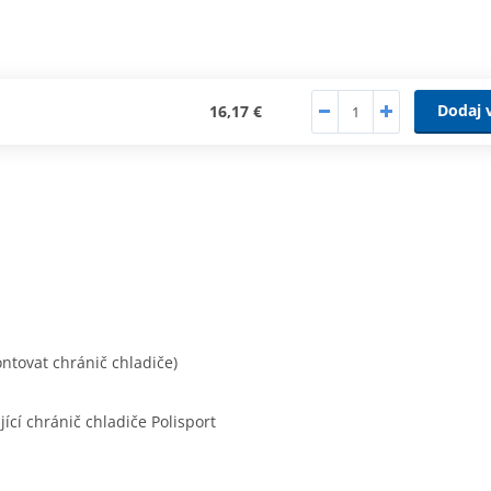
Dodaj 
16,17 €
tovat chránič chladiče)
ící chránič chladiče Polisport