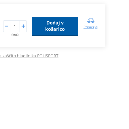
Dodaj v
Primerjaj
košarico
(kos)
a zaščito hladilnika POLISPORT