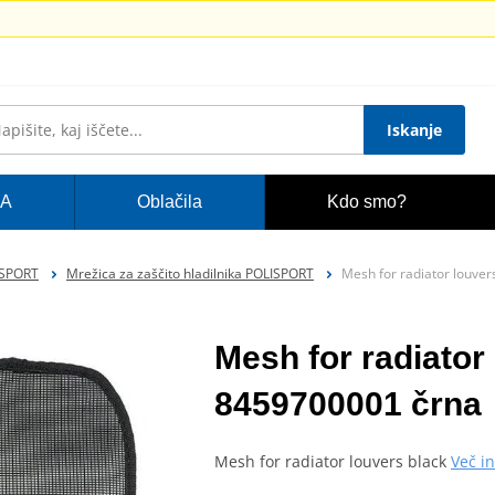
Iskanje
A
Oblačila
Kdo smo?
ISPORT
Mrežica za zaščito hladilnika POLISPORT
Mesh for radiator louve
Mesh for radiato
8459700001 črna
Mesh for radiator louvers black
Več i