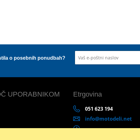
stila o posebnih ponudbah?
Č UPORABNIKOM
Etrgovina
051 623 194
info@motodeli.net