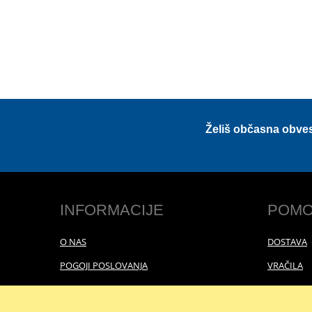
Želiš občasna obve
INFORMACIJE
POMO
O NAS
DOSTAVA
POGOJI POSLOVANJA
VRAČILA
POLITIKA ZASEBNOSTI