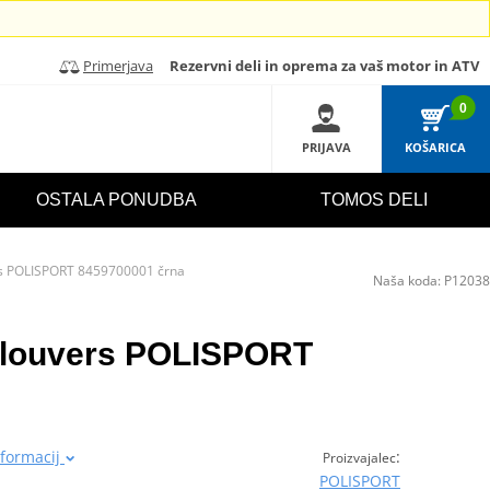
Primerjava
Rezervni deli in oprema za vaš motor in ATV
0
PRIJAVA
KOŠARICA
OSTALA PONUDBA
TOMOS DELI
rs POLISPORT 8459700001 črna
Naša koda:
P12038
r louvers POLISPORT
nformacij
:
Proizvajalec
POLISPORT