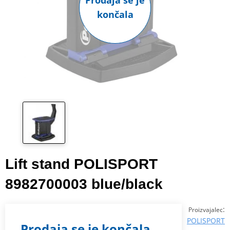
Prodaja se je
končala
Lift stand POLISPORT
8982700003 blue/black
:
Proizvajalec
POLISPORT
Prodaja se je končala