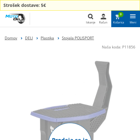
Strošek dostave: 5€
0
Iskanje
Račun
Košarica
Meni
Iskanje
Domov
DELI
Plastika
Stojala POLISPORT
Naša koda:
P11856