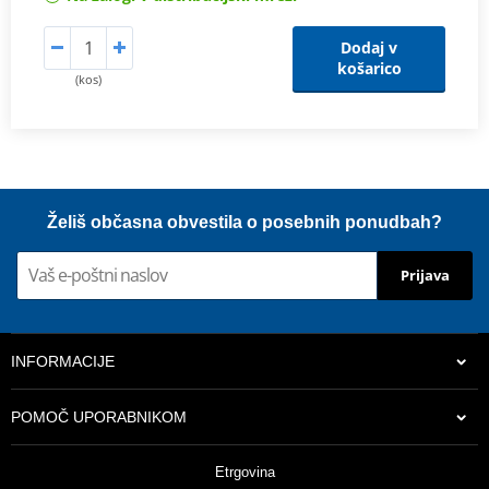
Dodaj v
košarico
(kos)
Želiš občasna obvestila o posebnih ponudbah?
Prijava
INFORMACIJE
POMOČ UPORABNIKOM
Etrgovina