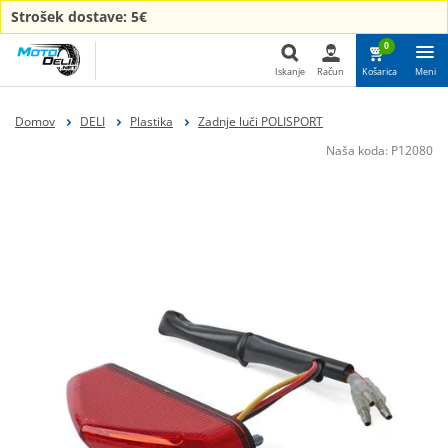
Strošek dostave: 5€
0
Iskanje
Račun
Košarica
Meni
Iskanje
Domov
DELI
Plastika
Zadnje luči POLISPORT
Naša koda:
P12080