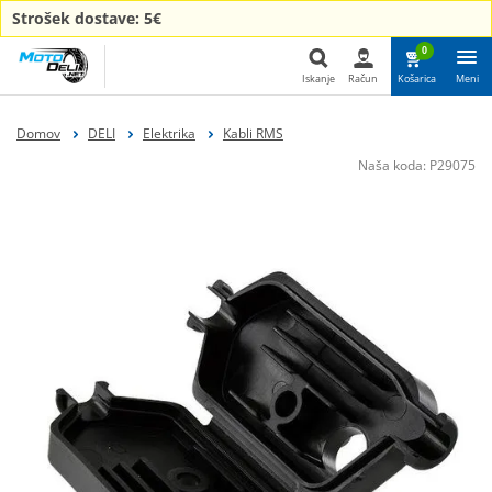
Strošek dostave: 5€
0
Iskanje
Račun
Košarica
Meni
Iskanje
Domov
DELI
Elektrika
Kabli RMS
Naša koda:
P29075