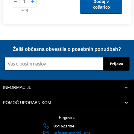
Dodaj v
košarico
(kos)
Želiš občasna obvestila o posebnih ponudbah?
Prijava
INFORMACIJE
POMOČ UPORABNIKOM
Etrgovina
051 623 194
info@motodeli.net