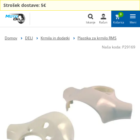
Strošek dostave: 5€
0
Iskanje
Račun
Košarica
Meni
Iskanje
Domov
DELI
Krmila in dodatki
Plastika za krmilo RMS
Naša koda:
P29169