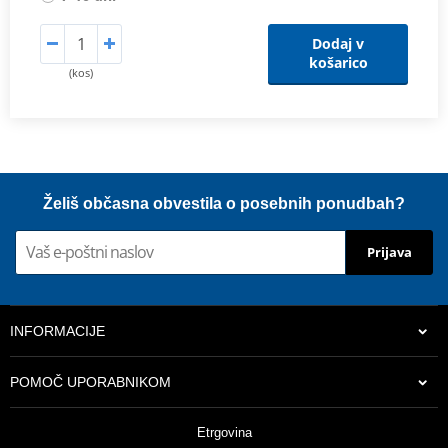
Dodaj v
košarico
(kos)
Želiš občasna obvestila o posebnih ponudbah?
Prijava
INFORMACIJE
POMOČ UPORABNIKOM
Etrgovina