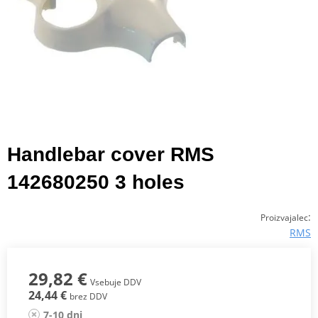
Handlebar cover RMS
142680250 3 holes
:
Proizvajalec
RMS
29,82 €
Vsebuje DDV
24,44 €
brez DDV
7-10 dni