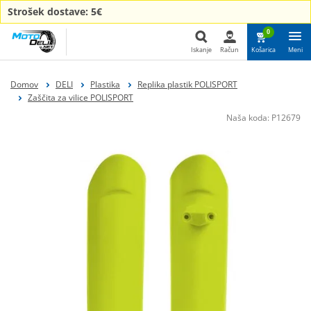
Strošek dostave: 5€
0
Iskanje
Račun
Košarica
Meni
Iskanje
Domov
DELI
Plastika
Replika plastik POLISPORT
Zaščita za vilice POLISPORT
Naša koda:
P12679