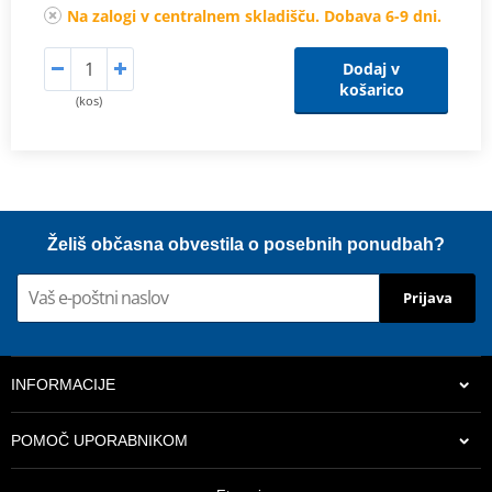
Na zalogi v centralnem skladišču. Dobava 6-9 dni.
Dodaj v
košarico
(kos)
Želiš občasna obvestila o posebnih ponudbah?
Prijava
INFORMACIJE
POMOČ UPORABNIKOM