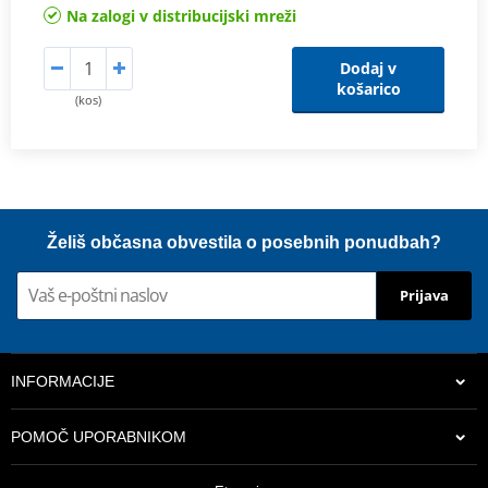
Na zalogi v distribucijski mreži
Dodaj v
košarico
(kos)
Želiš občasna obvestila o posebnih ponudbah?
Prijava
INFORMACIJE
POMOČ UPORABNIKOM