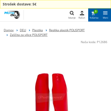
Strošek dostave: 5€
0
Iskanje
Račun
Košarica
Meni
Iskanje
Domov
DELI
Plastika
Replika plastik POLISPORT
Zaščita za vilice POLISPORT
Naša koda:
P12686