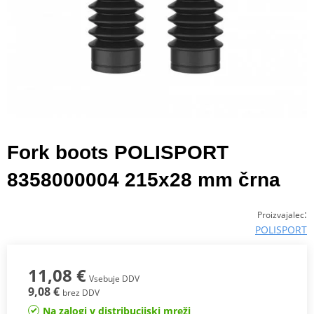
Fork boots POLISPORT
8358000004 215x28 mm črna
:
Proizvajalec
POLISPORT
11,08 €
Vsebuje DDV
9,08 €
brez DDV
Na zalogi v distribucijski mreži