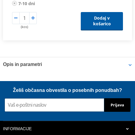
7-10 dni
Dodaj v
košarico
(kos)
Opis in parametri
MaxPower
PDF
MaxTorque
PDF
Scheme
PDF
Želiš občasna obvestila o posebnih ponudbah?
Proizvajalec
MIVV
Prijava
HOMOLOGATION /
EC approved
APPROVAL
Position
STANDARD
INFORMACIJE