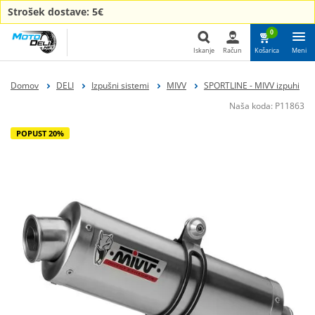
Strošek dostave: 5€
0
Iskanje
Račun
Košarica
Meni
Iskanje
Domov
DELI
Izpušni sistemi
MIVV
SPORTLINE - MIVV izpuhi
Naša koda:
P11863
POPUST 20%