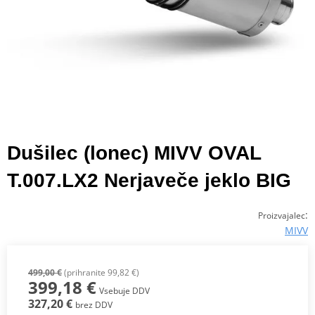
Dušilec (lonec) MIVV OVAL
T.007.LX2 Nerjaveče jeklo BIG
:
Proizvajalec
MIVV
499,00 €
(prihranite 99,82 €)
399,18 €
Vsebuje DDV
327,20 €
brez DDV