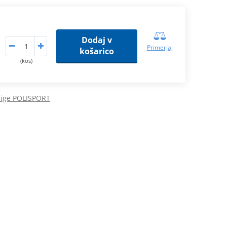
Dodaj v
Primerjaj
košarico
(kos)
rige POLISPORT