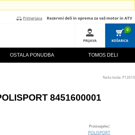
Primerjava
Rezervni deli in oprema za vaš motor in ATV
0
PRIJAVA
KOŠARICA
OSTALA PONUDBA
TOMOS DELI
Naša koda:
P12610
o POLISPORT 8451600001
:
Proizvajalec
POLISPORT