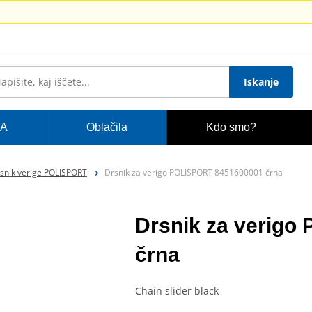
Iskanje
A
Oblačila
Kdo smo?
snik verige POLISPORT
Drsnik za verigo POLISPORT 8451600001 črna
Drsnik za verig
črna
Chain slider black