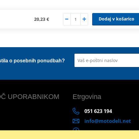
Dodaj v košarico
20,23 €
stila o posebnih ponudbah?
Č UPORABNIKOM
Etrgovina
051 623 194
info@motodeli.net