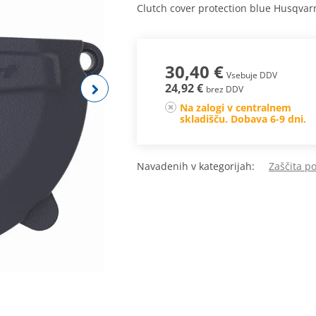
Clutch cover protection blue Husqva
30,40 €
Vsebuje DDV
24,92 €
brez DDV
Na zalogi v centralnem
skladišču. Dobava 6-9 dni.
Navadenih v kategorijah:
Zaščita p