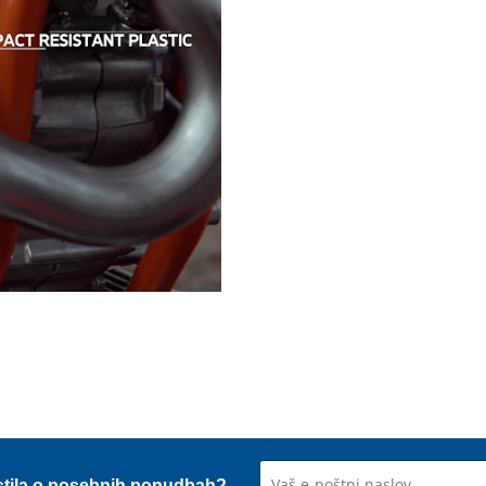
stila o posebnih ponudbah?