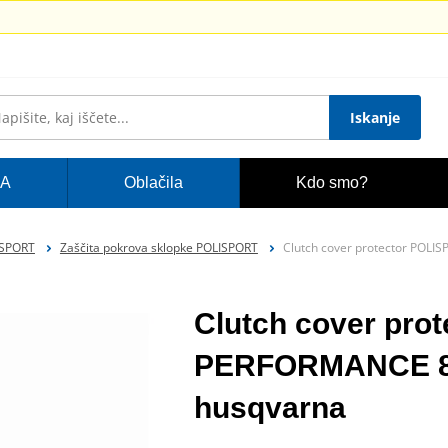
Iskanje
A
Oblačila
Kdo smo?
ISPORT
Zaščita pokrova sklopke POLISPORT
Clutch cover protector POL
Clutch cover pro
PERFORMANCE 84
husqvarna