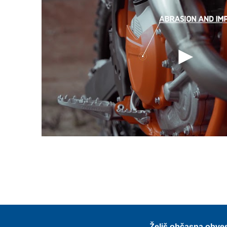
Želiš občasna obve