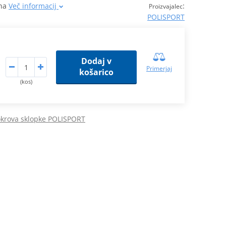
rna
Več informacij
:
Proizvajalec
POLISPORT
Dodaj v
Primerjaj
košarico
(kos)
okrova sklopke POLISPORT