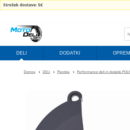
Strošek dostave: 5€
DELI
DODATKI
OPREM
Domov
DELI
Plastika
Performance deli in dodatki POL