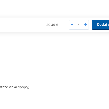
Dodaj 
30,40 €
táže víčka spojky)