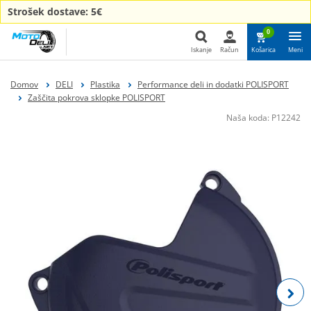
Strošek dostave: 5€
0
Iskanje
Račun
Košarica
Meni
Iskanje
Domov
DELI
Plastika
Performance deli in dodatki POLISPORT
Zaščita pokrova sklopke POLISPORT
Naša koda:
P12242