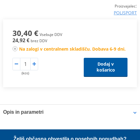
:
Proizvajalec
POLISPORT
30,40 €
Vsebuje DDV
24,92 €
brez DDV
Na zalogi v centralnem skladišču. Dobava 6-9 dni.
Dodaj v
košarico
(kos)
Opis in parametri
Vlastnosti
Odolné proti odření a nárazu
Želiš občasna obvestila o posebnih ponudbah?