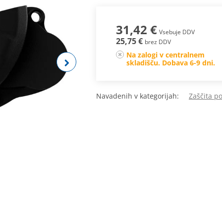
31,42 €
Vsebuje DDV
25,75 €
brez DDV
Na zalogi v centralnem
skladišču. Dobava 6-9 dni.
Navadenih v kategorijah:
Zaščita p