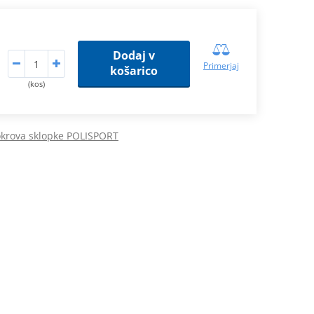
Dodaj v
Primerjaj
košarico
(kos)
okrova sklopke POLISPORT