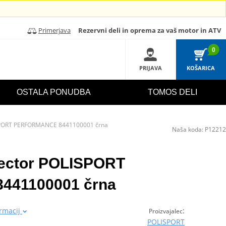
Primerjava
Rezervni deli in oprema za vaš motor in ATV
0
PRIJAVA
KOŠARICA
OSTALA PONUDBA
TOMOS DELI
ISPORT PERFORMANCE 8441100001 črna
Naša koda:
P12212
tector POLISPORT
41100001 črna
ormacij
:
Proizvajalec
POLISPORT