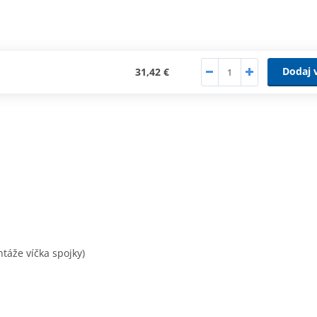
Dodaj 
31,42 €
táže víčka spojky)