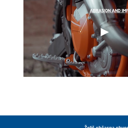
Želiš občasna obve