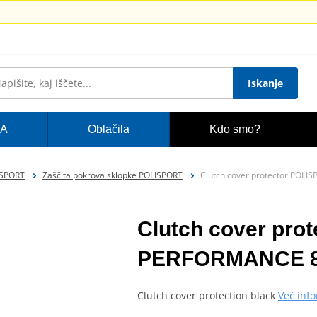
Iskanje
A
Oblačila
Kdo smo?
ISPORT
Zaščita pokrova sklopke POLISPORT
Clutch cover protector POL
Clutch cover pro
PERFORMANCE 84
Clutch cover protection black
Več inf