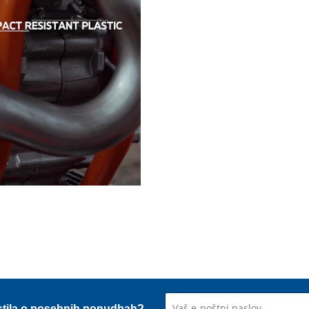
stila o posebnih ponudbah?