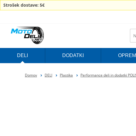
Strošek dostave: 5€
DELI
DODATKI
OPREM
Domov
DELI
Plastika
Performance deli in dodatki POL