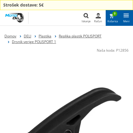
Strošek dostave: 5€
0
Iskanje
Račun
Košarica
Meni
Iskanje
Domov
DELI
Plastika
Replika plastik POLISPORT
Drsnik verige POLISPORT 1
Naša koda:
P12856