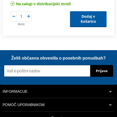
Na zalogi v distribucijski mreži
Dodaj v
košarico
(kos)
Želiš občasna obvestila o posebnih ponudbah?
Prijava
INFORMACIJE
POMOČ UPORABNIKOM