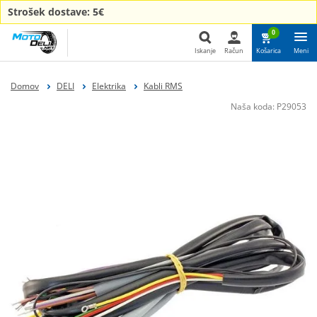
Strošek dostave: 5€
0
Iskanje
Račun
Košarica
Meni
Iskanje
Domov
DELI
Elektrika
Kabli RMS
Naša koda:
P29053