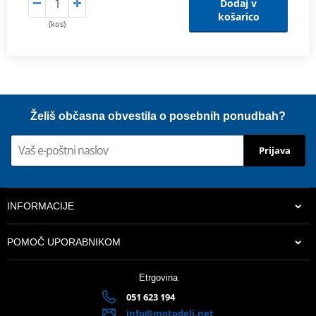
Dodaj v
košarico
(kos)
Želiš občasna obvestila o posebnih ponudbah?
Prijava
INFORMACIJE
POMOČ UPORABNIKOM
Etrgovina
051 623 194
info@motodeli.net